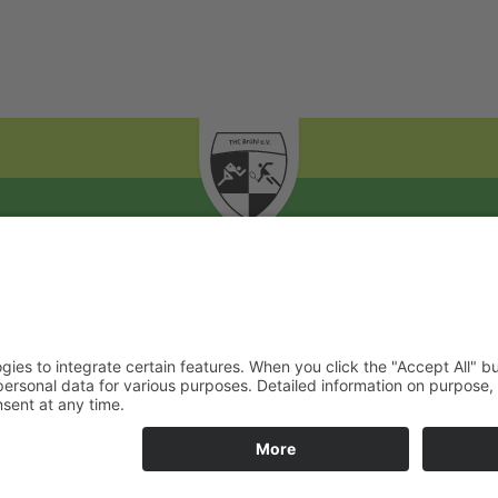
THC Brühl e.V.
Tennis & Leichtathletik
Postfach 1926 • 50309 Brühl
kontakt@thcbruehl.de
+49 172 606 90 56 (Vorsitzender)
+49 22 32 257 37 (Anlage / Gastronomie)